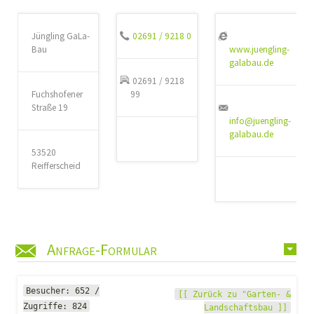
Jüngling GaLa-
02691 / 9218 0
Bau
www.juengling-
galabau.de
02691 / 9218
Fuchshofener
99
Straße 19
info@juengling-
galabau.de
53520
Reifferscheid
Anfrage-Formular
Besucher: 652 /
[[ Zurück zu "Garten- &
Zugriffe: 824
Landschaftsbau ]]