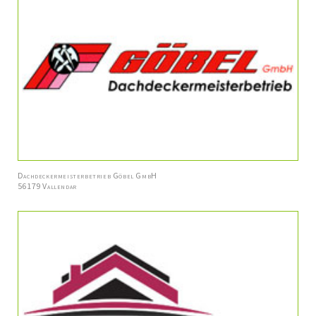
Dachdeckermeisterbetrieb Göbel GmbH
56179 Vallendar