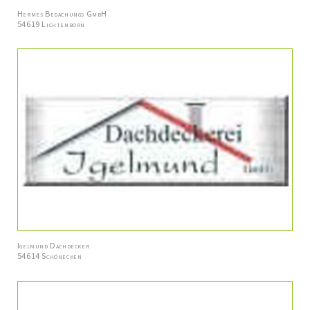
Hermes Bedachungs GmbH
54619 Lichtenborn
Igelmund Dachdecker
54614 Schönecken