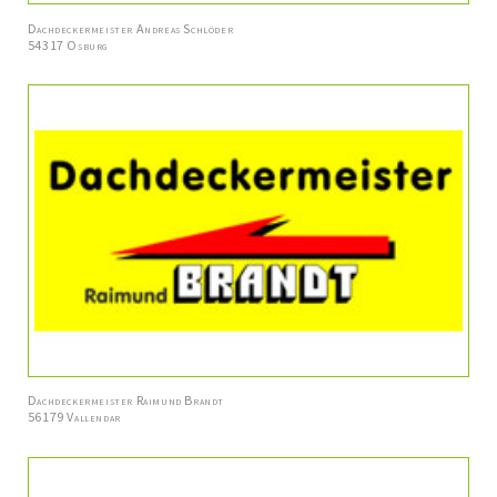
Dachdeckermeister Andreas Schlöder
54317 Osburg
Dachdeckermeister Raimund Brandt
56179 Vallendar