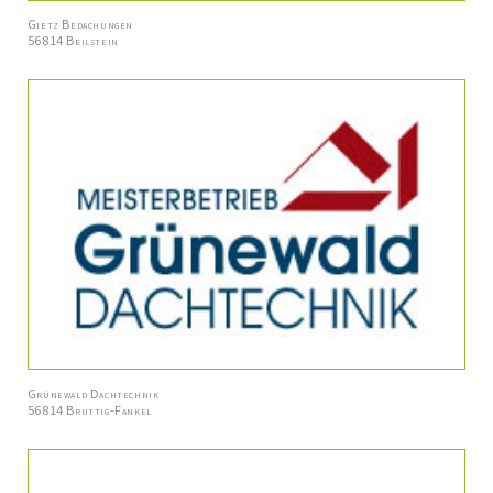
Gietz Bedachungen
56814 Beilstein
Grünewald Dachtechnik
56814 Bruttig-Fankel