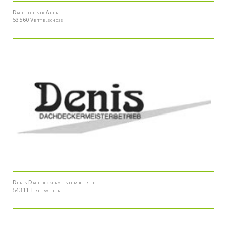
Dachtechnik Auer
53560 Vettelschoss
Denis Dachdeckermeisterbetrieb
54311 Trierweiler