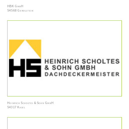
HBK GmbH
54568 Gerolstein
Heinrich Scholtes & Sohn GmbH
54317 Kasel