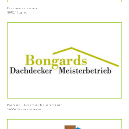
Bedachungen Reichert
56814 Illerich
Bongards - Dachdecker Meisterbetrieb
54552 Schalkenmehren