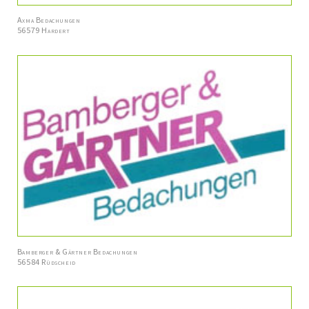
Axma Bedachungen
56579 Hardert
Bamberger & Gärtner Bedachungen
56584 Rüdscheid