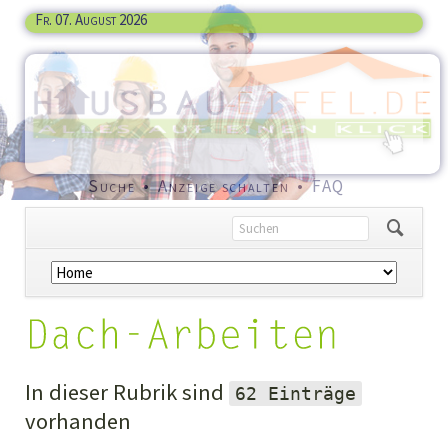
Fr. 07. August 2026
Navigation
Suche
Anzeige schalten
FAQ
überspringen
Navigation
überspringen
In dieser Rubrik sind
62 Einträge
vorhanden