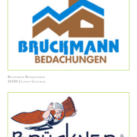
Bruckmann Bedachungen
53909 Zülpich-Ülpenich