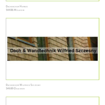
Dachdecker Herges
54486 Mülheim
Dachdecker Wilfried Szczesny
54689 Daleiden