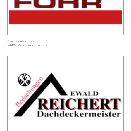
Bedachungen Fohr
54497 Morbach-Gonzerath