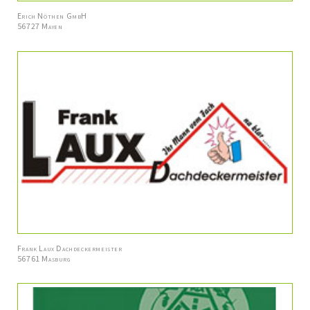
Erich Nöthen GmbH
56727 Mayen
Frank Laux Dachdeckermeister
56761 Masburg