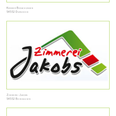
Krämer Bedachungen
54552 Darscheid
Zimmerei Jakobs
54552 Beinhausen